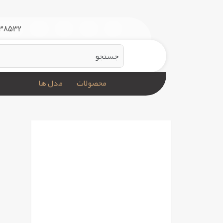
rning
: Cannot modify header information - headers already sent by (output started at
ome/bitanoo1/public_html/catalog/controller/startup/currency.php
on line
46
38532+
صفحه‌ای که درخواست کرده‌اید پیدا نشد!
صفح
دسته بندی محصولات
صفحه‌ای
محصولات
مدل ها
ادامه